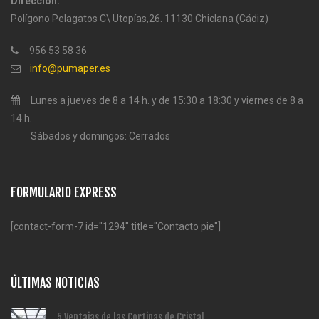
Dirección:
Polígono Pelagatos C\ Utopías,26. 11130 Chiclana (Cádiz)
956 53 58 36
info@pumaper.es
Lunes a jueves de 8 a 14 h. y de 15:30 a 18:30 y viernes de 8 a
14 h.
Sábados y domingos: Cerrados
FORMULARIO EXPRESS
[contact-form-7 id="1294" title="Contacto pie"]
ÚLTIMAS NOTICIAS
5 Ventajas de las Cortinas de Cristal