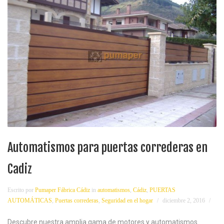
Automatismos para puertas correderas en
Cadiz
Escrito por
Pumaper Fábrica Cádiz
in
automatismos
,
Cádiz
,
PUERTAS
AUTOMÁTICAS
,
Puertas correderas
,
Seguridad en el hogar
diciembre 2, 2016
Descubre nuestra amplia gama de motores y automatismos