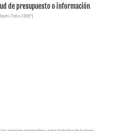
tud de presupuesto o información
-form-7 id=»1309″]
n los mejores materiales y para todo tipo de lugares: