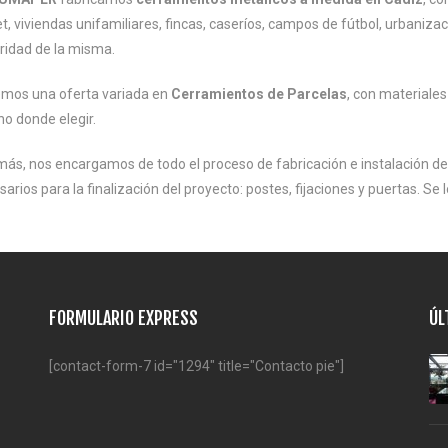
et, viviendas unifamiliares, fincas, caseríos, campos de fútbol, urbani
ridad de la misma.
mos una oferta variada en
Cerramientos de Parcelas
, con materiales
o donde elegir.
ás, nos encargamos de todo el proceso de fabricación e instalación del
arios para la finalización del proyecto: postes, fijaciones y puertas. Se
FORMULARIO EXPRESS
ÚL
[contact-form-7 id="1294" title="Contacto pie"]