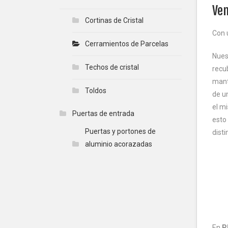
Ven
Cortinas de Cristal
Con 
Cerramientos de Parcelas
Nues
Techos de cristal
recub
mant
Toldos
de u
el mi
Puertas de entrada
esto
Puertas y portones de
dist
aluminio acorazadas
En
P