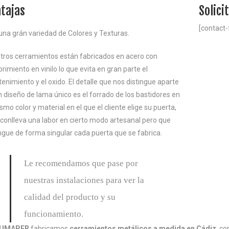
tajas
Solici
[contact
una grán variedad de Colores y Texturas.
tros cerramientos están fabricados en acero con
rimiento en vinilo lo que evita en gran parte el
enimiento y el oxido. El detalle que nos distingue aparte
n diseño de lama único es el forrado de los bastidores en
smo color y material en el que el cliente elige su puerta,
 conlleva una labor en cierto modo artesanal pero que
ingue de forma singular cada puerta que se fabrica.
Le recomendamos que pase por
nuestras instalaciones para ver la
calidad del producto y su
funcionamiento.
UMAPER
fabricamos
cerramientos metálicos a medida en Cádiz
, co