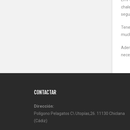
chal
segu
Tene
much
Adem
neces
CONTACTAR
Dirección:
Polígono Pelagatos C\ Utopías,26. 11130 Chiclana
(Cádiz)