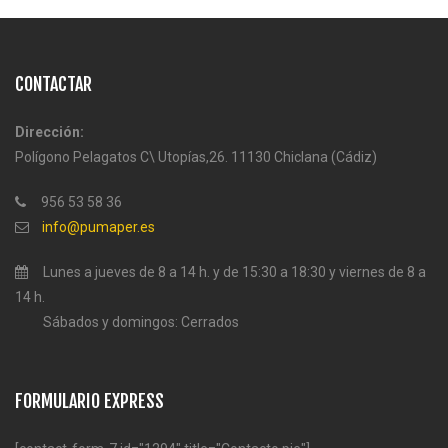
CONTACTAR
Dirección:
Polígono Pelagatos C\ Utopías,26. 11130 Chiclana (Cádiz)
956 53 58 36
info@pumaper.es
Lunes a jueves de 8 a 14 h. y de 15:30 a 18:30 y viernes de 8 a
14 h.
Sábados y domingos: Cerrados
FORMULARIO EXPRESS