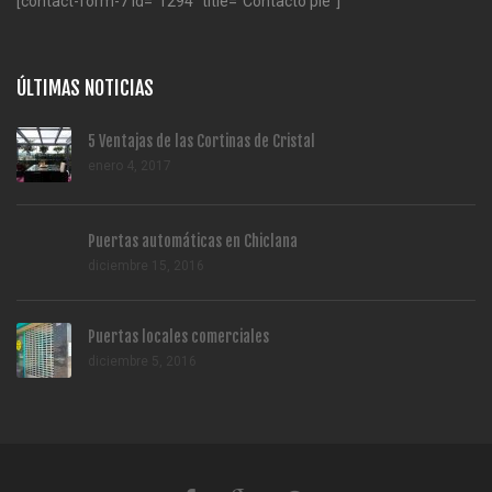
[contact-form-7 id="1294" title="Contacto pie"]
ÚLTIMAS NOTICIAS
5 Ventajas de las Cortinas de Cristal
enero 4, 2017
Puertas automáticas en Chiclana
diciembre 15, 2016
Puertas locales comerciales
diciembre 5, 2016